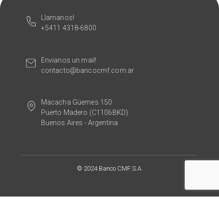
Llamanos!
+5411 4318-6800
Envianos un mail!
contacto@bancocmf.com.ar
Macacha Güemes 150
Puerto Madero (C1106BKD)
Buenos Aires - Argentina
© 2024 Banco CMF S.A.
This site is registered on
wpml.org
as a development site. Switch to a production